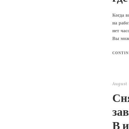
Когда в
на рабо
нет час
Вы може
CONTIN
August 
Сн
за
В 