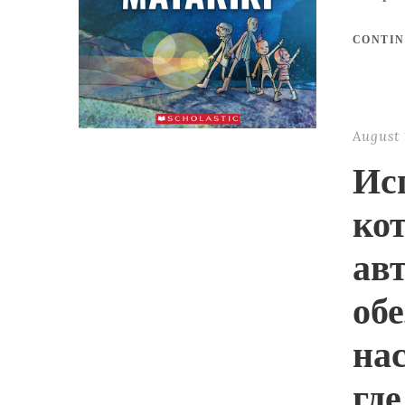
CONTIN
The Stolen Stars of
The Jungle Book
Cinderella
Matariki
August 
Ис
ко
ав
об
нас
где