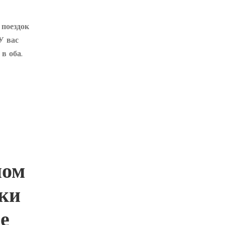
 поездок
У вас
в оба.
ном
рки
е