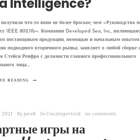
a Intelligence?
получили что-то явно не более броское, чем «Руководство п
ту IEEE 802.11b». Компания Developed Sea, Inc., являющая
ым поставщиком продукции, помощью и начальным опытом
ия подводного вторичного рынка, заявляет о любой сборке 
м Стейси Ренфро с должности главного профессионального
ьного лица....
UE READING
, 2021
By
jarek
In
Uncategorized
no comments
артные игры на