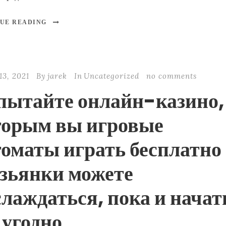
UE READING
13, 2021
By
jarek
In
Uncategorized
no comments
пытайте онлайн-казино,
торым вы игровые
томаты играть бесплатно
езьянки можете
лаждаться, пока и начат
 угодно