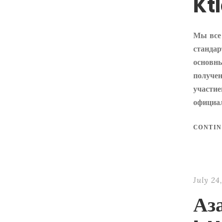
Ktl
Мы все 
стандар
основн
получен
участие
официал
CONTIN
July 24
Аз